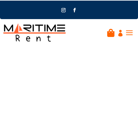
a

Navigare e
Ormeggiare
Marina di Genova
Sestri Ponente |