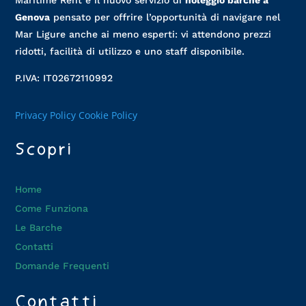
Maritime Rent è il nuovo servizio di
noleggio barche a
Genova
pensato per offrire l’opportunità di navigare nel
Mar Ligure anche ai meno esperti: vi attendono prezzi
ridotti, facilità di utilizzo e uno staff disponibile.
P.IVA: IT02672110992
Privacy Policy
Cookie Policy
Scopri
Home
Come Funziona
Le Barche
Contatti
Domande Frequenti
Contatti