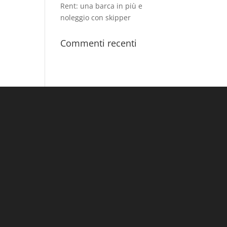
Rent: una barca in più e
noleggio con skipper
Commenti recenti